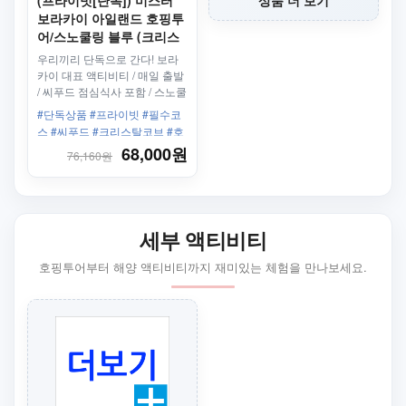
(프라이빗[단독]) 미스터
상품 더 보기
보라카이 아일랜드 호핑투
어/스노쿨링 블루 (크리스
탈 코브 방문, 씨푸드 점심
우리끼리 단독으로 간다! 보라
포함)
카이 대표 액티비티 / 매일 출발
/ 씨푸드 점심식사 포함 / 스노쿨
링
#단독상품 #프라이빗 #필수코
스 #씨푸드 #크리스탈코브 #호
핑투어 #블루 #씨푸드 BBQ 중
68,000원
76,160원
식포함 #스노클링 #매일 출발 #
사진촬영 #가족 #커플
세부 액티비티
호핑투어부터 해양 액티비티까지 재미있는 체험을 만나보세요.