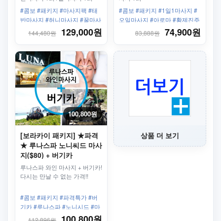
#콤보 #패키지 #마사지팩 #태
#콤보 #패키지 #1일1마사지 #
반마사지 #허니마사지 #꿀마사
오일마사지 #아로마 #황제진주
지 #스테이션3
마사지 #총3회
129,000원
74,900원
144,480원
83,888원
100,800원
[보라카이 패키지] ★파격
상품 더 보기
★ 루나스파 노니씨드 마사
지($80) + 버기카
루나스파 와인 마사지 + 버기카!
다시는 만날 수 없는 가격!!
#콤보 #패키지 #파격특가 #버
기카 #루나스파 #노니시드 #마
사지
100,800원
112,896원