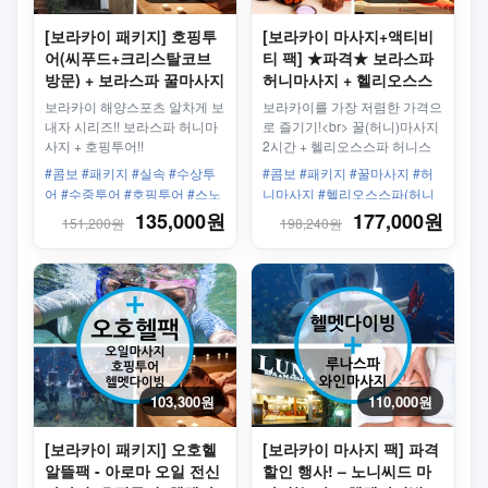
[보라카이 패키지] 호핑투
[보라카이 마사지+액티비
어(씨푸드+크리스탈코브
티 팩] ★파격★ 보라스파
방문) + 보라스파 꿀마사지
허니마사지 + 헬리오스스
파(허니스톤코코스파)
보라카이 해양스포츠 알차게 보
보라카이를 가장 저렴한 가격으
내자 시리즈!! 보라스파 허니마
로 즐기기!<br> 꿀(허니)마사지
사지 + 호핑투어!!
2시간 + 헬리오스스파 허니스
톤코코스파
#콤보 #패키지 #실속 #수상투
#콤보 #패키지 #꿀마사지 #허
어 #수중투어 #호핑투어 #스노
니마사지 #헬리오스스파(허니
클링 #꿀마사지 #보라스파 #크
스톤코코스파)
135,000원
177,000원
151,200원
198,240원
리스탈코브
103,300원
110,000원
[보라카이 패키지] 오호헬
[보라카이 마사지 팩] 파격
알뜰팩 - 아로마 오일 전신
할인 행사! – 노니씨드 마