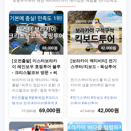
호핑투어부터 해양 액티비티까지 재미있는 체험을 만나보세요.
69,000원
42,000원
[오전출발] 미스터보라카
[보라카이 액티비티] 전기
이 레인보우 호핑투어 블루
스쿠터/킥보드 - 육상투어
- 크리스탈코브 방문 + 씨
푸드 점심식사 + 스노쿨링
보라카이 대표 액티비티 / 매일
전기스쿠터/킥보드를 타고 보라
+ 카와스파 체험
출발 / 씨푸드 점심식사 포함/ 크
카이의 섬을 반바퀴만 돌아보
리스탈코브 방문 / 음료 무제한 /
자!
푸카비치 방문/ 스노쿨링 3회
#오전출발 #왕복픽업 #크리스
#전기스쿠터 #킥보드 #오토바
탈코브 입장 #악마의잼증정 #
이투어 #육상투어
필수코스 #씨푸드 #호핑투어 #
69,000원
42,000원
77,280원
47,040원
골드팩 #중식포함 #스노클링 #
매일투어 진행 #사진촬영 #카
와스파