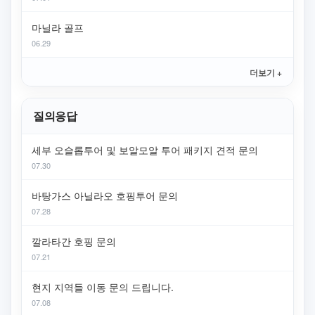
마닐라 골프
06.29
더보기 +
질의응답
세부 오슬롭투어 및 보알모알 투어 패키지 견적 문의
07.30
바탕가스 아닐라오 호핑투어 문의
07.28
깔라타간 호핑 문의
07.21
현지 지역들 이동 문의 드립니다.
07.08