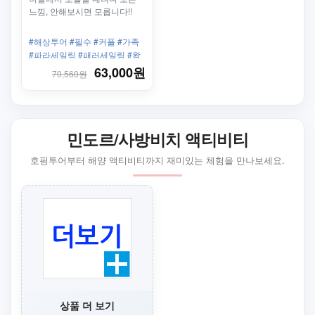
느낌, 안해보시면 모릅니다!!
#해상투어 #필수 #커플 #가족
#파라세일링 #패러세일링 #왕
복픽업샌딩 #화이트비치 #낙하
63,000원
70,560원
산
민도르/사방비치 액티비티
호핑투어부터 해양 액티비티까지 재미있는 체험을 만나보세요.
상품 더 보기