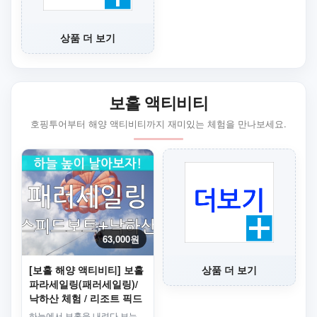
상품 더 보기
보홀 액티비티
호핑투어부터 해양 액티비티까지 재미있는 체험을 만나보세요.
63,000원
[보홀 해양 액티비티] 보홀
상품 더 보기
파라세일링(패러세일링)/
낙하산 체험 / 리조트 픽드
롭 선택
하늘에서 보홀을 내려다 보는