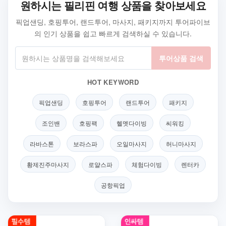
원하시는 필리핀 여행 상품을 찾아보세요
픽업샌딩, 호핑투어, 랜드투어, 마사지, 패키지까지 투어파이브
의 인기 상품을 쉽고 빠르게 검색하실 수 있습니다.
투어상품 검색
HOT KEYWORD
픽업샌딩
호핑투어
랜드투어
패키지
조인밴
호핑팩
헬멧다이빙
씨워킹
라바스톤
보라스파
오일마사지
허니마사지
황제진주마사지
로얄스파
체험다이빙
렌터카
공항픽업