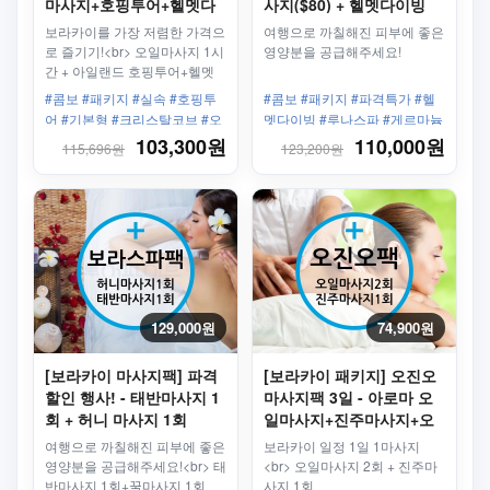
마사지+호핑투어+헬멧다
사지($80) + 헬멧다이빙
이빙
보라카이를 가장 저렴한 가격으
여행으로 까칠해진 피부에 좋은
로 즐기기!<br> 오일마사지 1시
영양분을 공급해주세요!
간 + 아일랜드 호핑투어+헬멧
다이빙 패키지
#콤보 #패키지 #실속 #호핑투
#콤보 #패키지 #파격특가 #헬
어 #기본형 #크리스탈코브 #오
멧다이빙 #루나스파 #게르마늄
일마사지 #헬멧다이빙 #왕복픽
#마사지
103,300원
110,000원
115,696원
123,200원
업샌딩
129,000원
74,900원
[보라카이 마사지팩] 파격
[보라카이 패키지] 오진오
할인 행사! - 태반마사지 1
마사지팩 3일 - 아로마 오
회 + 허니 마사지 1회
일마사지+진주마사지+오
일마사지(3회)
여행으로 까칠해진 피부에 좋은
보라카이 일정 1일 1마사지
영양분을 공급해주세요!<br> 태
<br> 오일마사지 2회 + 진주마
반마사지 1회+꿀마사지 1회
사지 1회