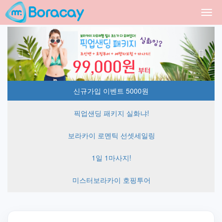
Togg
navi
Previous
Next
신규가입 이벤트 5000원
픽업샌딩 패키지 실화냐!
보라카이 로멘틱 선셋세일링
1일 1마사지!
미스터보라카이 호핑투어