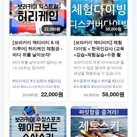
22,000원
58,000원
[보라카이 액티비티 & 데
[보라카이 액티비티] 체험
이투어] 허리케인 체험권 -
다이빙 + 한국인강사 (교육
바다 위를 날아보자!
+강습+체험실습+수중 촬
영)
바다 위를 날아보자!! 달리는 바
보라카이의 푸른 바다속으로 들
나나보트는 잊어라!!
어가 수 많은 열대어 및 바다속
세상을 체험하실 수 있습니다.
다이빙 자격증이 없으셔도 됩니
#허리케인 #수상투어 #플라잉
#수중투어 #필수 #커플 #2시간
다.
피쉬 #바나나보트는가라! #점
#수중촬영 #프리다이빙 #사진
프 #스피드보트 #왕복픽업샌딩
촬영 #편도픽업 #인스타맛집
22,000원
58,000원
24,640원
64,960원
#가족 #그룹 #남자끼리