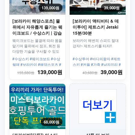
139,000원
39,000원
[보라카이 해양스포츠] 물
[보라카이 액티비티 & 데
위에서 자유롭게 즐기는 웨
이투어] 제트스키 Jetski
이크보드 / 수상스키 | 강습
15분/30분
+체험
웨이크보드는 물결에 따라 몸을
보라카이 해변의 스피드 절대
맡기며 물위에서 점프, 회전 등
강자!~ 제트스키를 타자!!
다양한 기술을 구사할 수 있도
록 착안된 스포츠
#수상스키 #웨이크보드 #수상
#수상투어 #바다의왕자 #제트
썰매 #보라카이 #해양스포츠 #
스키 #커플 #가족 #남자끼리 #
호텔픽업드롭
왕복픽업샌딩 #30분
139,000원
39,000원
155,680원
43,680원
68,000원