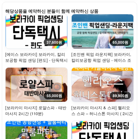
해당상품을 예약하신 분들이 함께 예약하신 상품
37,600원
65,000원
[에이스 보라카이] 보라카이, 칼리
[조인밴 픽업 라운지팩] 보라카이,
보공항 픽업 샌딩 [편도] - 단독택시
칼리보공항 픽업 샌딩 - 에이스 조
인(밴) 왕...
55,000원
89,900원
[보라카이 마사지] 로얄스파 - 태반
[보라카이 마사지 & 스파] 헬리오
마사지 2시간 (110분)
스 스파 – 허니스톤 마사지 ( 2시간
30분 )