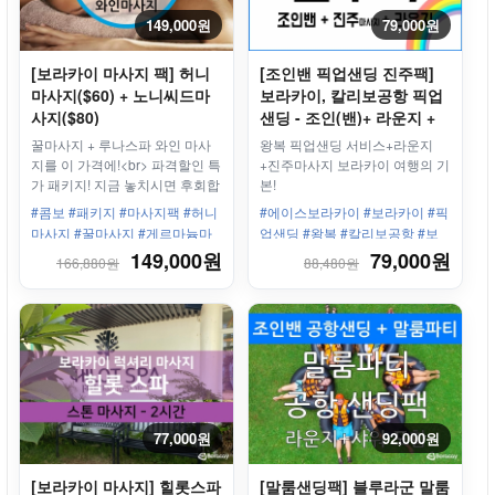
149,000원
79,000원
[보라카이 마사지 팩] 허니
[조인밴 픽업샌딩 진주팩]
마사지($60) + 노니씨드마
보라카이, 칼리보공항 픽업
사지($80)
샌딩 - 조인(밴)+ 라운지 +
진주마사지
꿀마사지 + 루나스파 와인 마사
왕복 픽업샌딩 서비스+라운지
지를 이 가격에!<br> 파격할인 특
+진주마사지 보라카이 여행의 기
가 패키지! 지금 놓치시면 후회합
본!
니다.
#콤보 #패키지 #마사지팩 #허니
#에이스보라카이 #보라카이 #픽
마사지 #꿀마사지 #게르마늄마
업샌딩 #왕복 #칼리보공항 #보
사지 #스테이션3
라카이리조트 #한인업체 #최고
149,000원
79,000원
166,880원
88,480원
의서비스 #칼리보공항라운지 #
진주마사지
77,000원
92,000원
[보라카이 마사지] 힐롯스파
[말룸샌딩팩] 블루라군 말룸