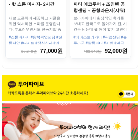
- 핫 스톤 마사지- 2시간
파티 에코투어 + 조인밴 공
항샌딩 + 공항라운지(샤워)
/ 전신 마사지 선택옵션
새로 오픈하여 깨끗하고 커플을
보라카이에서 환상적인 휴가를
위한 럭셔리한 스파를 운영합니
보내고 한국으로 돌아가기 전, 시
다. 부드러우면서도 전동지압 중
간은 남는데 뭘 해야 할지 고민이
하나인 클린기법이 접목되어 근
라면? 일명 보라카이의 블루 라
#스톤마사지 #왕복픽업샌딩 #전
#에이스보라카이 #픽업샌딩 #블
육을 풀어주는 시원한 마사지
군으로 불리는 말룸파티로 떠나
통지압 #디저트 #점심식사 #커
루라군 #말롬파티 #저빙 #계곡
자
플 #가족 #럭셔리 #로멘틱
튜브 #에이스에어포트공항라운
77,000원
92,000원
86,240원
103,040원
지 #샤워포함