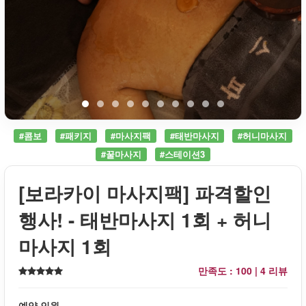
#콤보
#패키지
#마사지팩
#태반마사지
#허니마사지
#꿀마사지
#스테이션3
[보라카이 마사지팩] 파격할인
행사! - 태반마사지 1회 + 허니
마사지 1회
만족도 : 100 |
4 리뷰
예약 인원