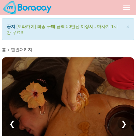
Togg
navi
×
공지
[보라카이] 최종 구매 금액 50만원 이상시.. 마사지 1시
간 무료!!
홈
>
할인패키지
❮
❯