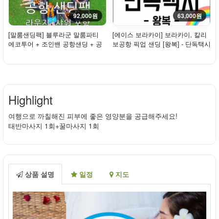
92,000원
63,000원
[말룸샌딩팩] 블루라군 말룸파티
[에이스 보라카이] 보라카이, 칼리
에코투어 + 조인밴 공항샌딩 + 공
보공항 픽업 샌딩 [왕복] - 단독택시
항라운지(샤...
/ 프리...
Highlight
여행으로 까칠해진 피부에 좋은 영양분을 공급해주세요!
태반마사지 1회+꿀마사지 1회
상품 설명
일정
지도