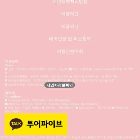
개인정보처리방침
여행약관
이용약관
예약변경 및 취소정책
여행안전수칙
[대한민국]
Korea
상호 : 주식회사 투엔티파이브 | 대표자 : 김근태
주소: 서울특별시 송파구 송파대로 28길 24, 906
호
사업자등록번호 : 846-81-00083 사업자정보확인
관광사업자등록번호 : 제 2015-11호
통신판매등록번호 : 제 2015-서울송파-0957 호
개인정보관리 책임자: 오재은 과장
사업자정보확인
영업보증보험 : 5천만원가입
[필리핀]
Philippines
Company Name : ESCTOUR, INC (Philippines)
Address : # 98 V.A Rufino St., Salcedo Village, Makati, Metro Manila
Reg. No. : CS201302801
TIN No. : 008-468-427
License No. : TA-011-16
Permit No. :
2016-40204
*투엔티파이브/투어파이브는 고객과 필리핀 현지 서비스 제공자 간의 원활한 예약 및 여행 진행을 지원하는 역