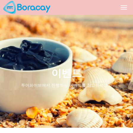
Togg
navi
이벤트
투어파이브에서 진행하는 이벤트를 참고하세요^^