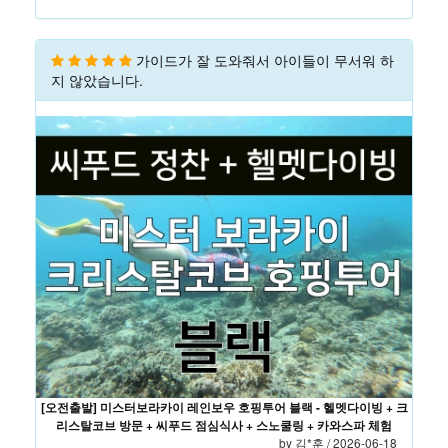
가이드가 잘 도와줘서 아이들이 무서워 하
지 않았습니다.
[오전출발] 미스터보라카이 레인보우 호핑투어 블랙 - 헬멧다이빙 + 크
리스탈코브 방문 + 씨푸드 점심식사 + 스노쿨링 + 카와스파 체험
by
김*훈
/ 2026-06-18