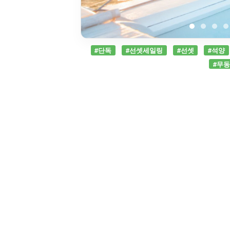
#단독
#선셋세일링
#선셋
#석양
#무