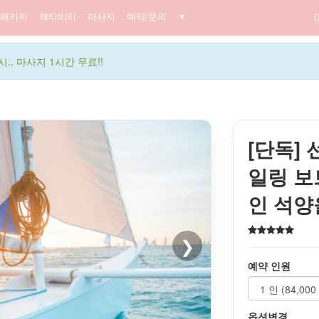
패키지
액티비티
마사지
예약/문의
▼
.. 마사지 1시간 무료!!
[단독]
일링 보
인 석양
❯
예약 인원
옵션변경