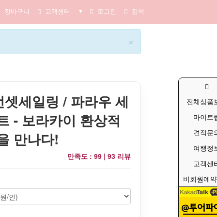
장바구니
고객센터
로그인
검색
▼
×
 선셋세일링 / 파라우 세
전체상품
트 - 보라카이 환상적
마이트
견적문
을 만나다!
여행정
만족도 : 99 |
93 리뷰
고객센
비회원예약