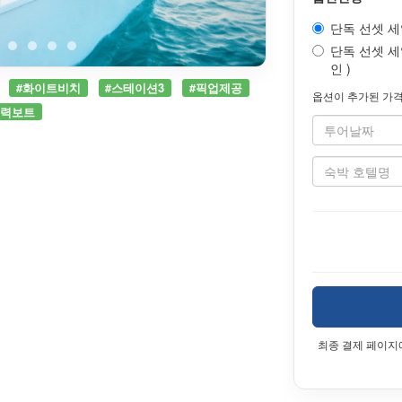
단독 선셋 
단독 선셋 세일
인 )
#화이트비치
#스테이션3
#픽업제공
옵션이 추가된 가격
동력보트
최종 결제 페이지