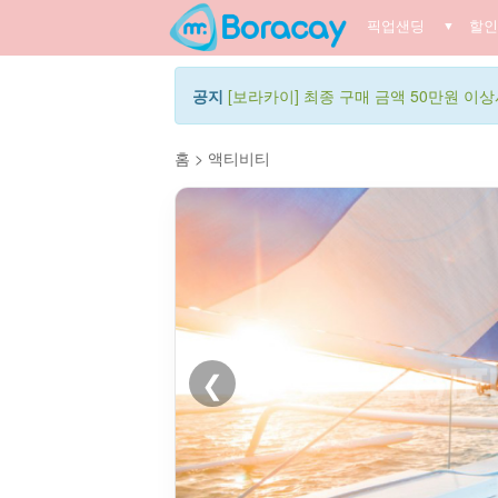
픽업샌딩
할인
▼
공지
[보라카이] 최종 구매 금액 50만원 이상시
홈
>
액티비티
❮