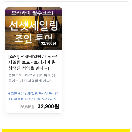
32,900원
[조인] 선셋세일링 / 파라우
세일링 보트 - 보라카이 환
상적인 석양을 만나다!
조인투어!! 다른 여행객과 함께
즐기는 대신 저렴하게 아싸!
#조인 #선셋세일링 #선셋 #석양
#화이트비치 #스테이션3 #편도
픽업제공 #무동력보트
32,900원
36,848원