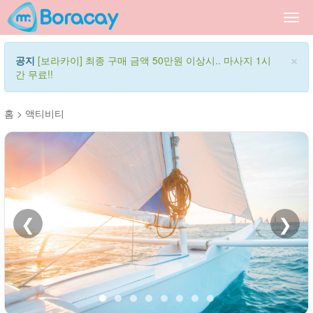
Togg
navi
×
공지
[보라카이] 최종 구매 금액 50만원 이상시.. 마사지 1시
간 무료!!
홈
>
액티비티
❮
❯