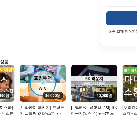
최종 결제 페이지
 상품
,900원
96,000원
10,000원
& 스파]
[보라카이 패키지] 호핑투
[보라카이 공항라운지] BK
[보라카
 허니스톤
어 골드형 (카와스파 + 식
라운지(입장권) + 공항보
스파 -
30분
사 + 씨푸드) + ATV
딩서비스