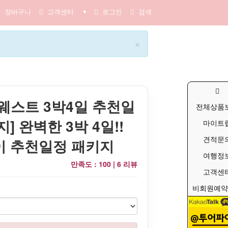
장바구니
고객센터
로그인
검색
▼
×
웨스트 3박4일 추천일
전체상품
] 완벽한 3박 4일!!
마이트
견적문
이 추천일정 패키지
여행정
만족도 : 100 |
6 리뷰
고객센
비회원예약