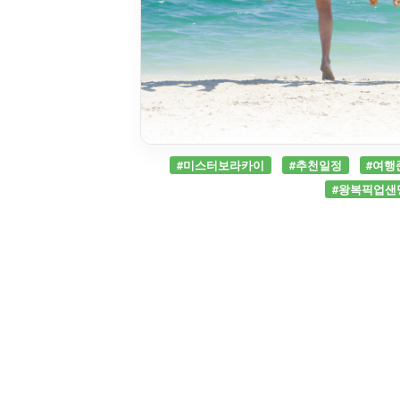
#미스터보라카이
#추천일정
#여행
#왕복픽업샌