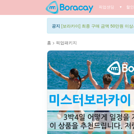
픽업샌딩
할인
▼
공지
[보라카이] 최종 구매 금액 50만원 이상시
홈
>
픽업패키지