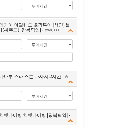
라카이 아일랜드 호핑투어 [성인] 블
사(씨푸드) [왕복픽업] -
69,000
다나루 스파 스톤 마사지 2시간 -
헬멧다이빙 헬멧다이빙 [왕복픽업] -