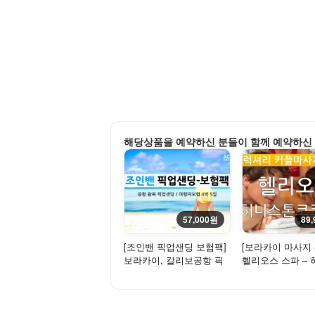
해당상품을 예약하신 분들이 함께 예약하신
57,000원
89
[조인밴 픽업샌딩 보험팩]
[보라카이 마사지 
보라카이, 칼리보공항 픽
헬리오스 스파 –
업 샌딩 - 조인(밴)+여행
+코코스파 2시간 
자...