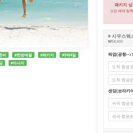
패키지 상
모든 예약 항
사우스웨스
58,900
픽업(공항--
준비
#한방에끝
#패키지
#3박4일
딩
#마사지
샌딩(보라카이